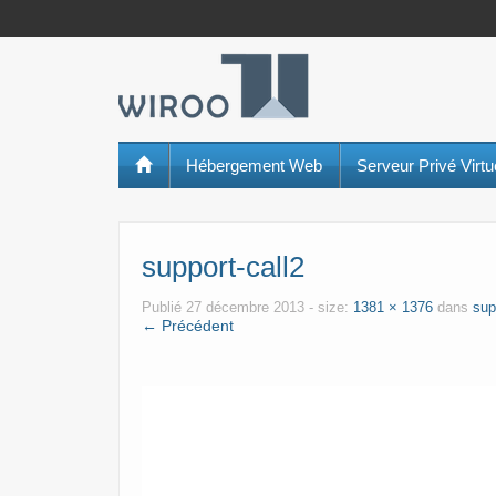
Hébergement Web
Serveur Privé Virt
support-call2
Publié
27 décembre 2013
- size:
1381 × 1376
dans
sup
← Précédent