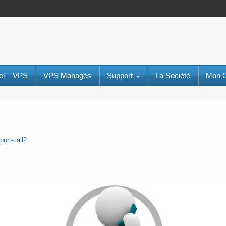
uel – VPS
VPS Managés
Support
La Société
Mon 
port-call2