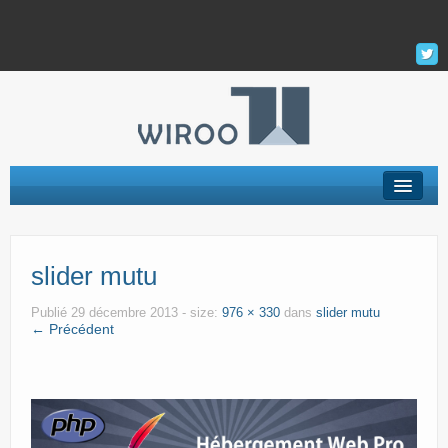
Hébergement Web
slider mutu
Serveur Privé Virtuel – VPS
VPS Managés
Publié
29 décembre 2013
- size:
976 × 330
dans
slider mutu
← Précédent
Support
La Société
Mon Compte