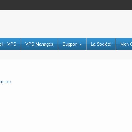
uel – VPS
VPS Managés
Support
La Société
Mon 
lio-toip