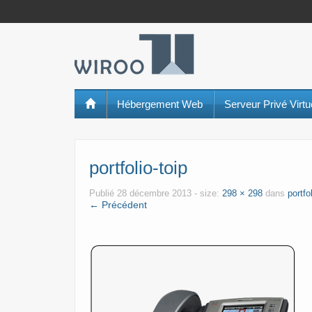
Hébergement Web
Serveur Privé Virt
portfolio-toip
Publié
28 décembre 2013
- size:
298 × 298
dans
portfo
← Précédent