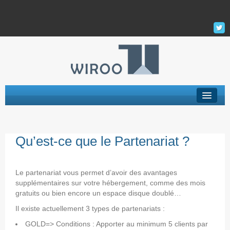
Hébergement Web
Qu’est-ce que le Partenariat ?
Serveur Privé Virtuel – VPS
VPS Managés
Le partenariat vous permet d’avoir des avantages
Support
supplémentaires sur votre hébergement, comme des mois
gratuits ou bien encore un espace disque doublé…
La Société
Il existe actuellement 3 types de partenariats :
GOLD=> Conditions : Apporter au minimum 5 clients par
Mon Compte