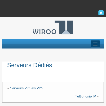
Hébergement Web
Serveurs Dédiés
Serveur Privé Virtuel – VPS
VPS Managés
Support
«
Serveurs Virtuels VPS
La Société
Téléphonie IP
»
Mon Compte