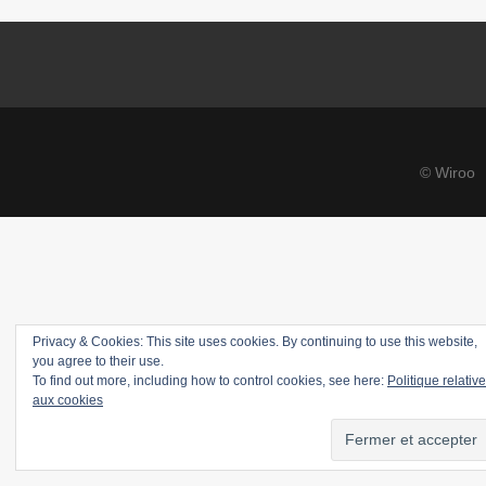
© Wiroo
Privacy & Cookies: This site uses cookies. By continuing to use this website,
you agree to their use.
To find out more, including how to control cookies, see here:
Politique relative
aux cookies