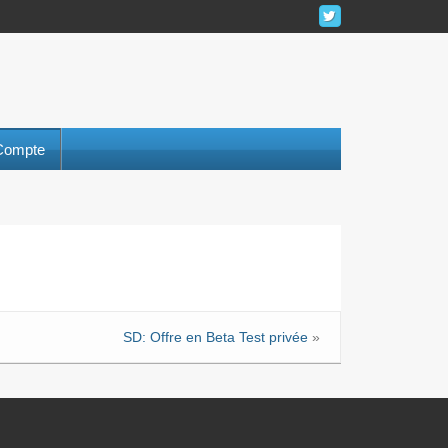
Compte
SD: Offre en Beta Test privée
»