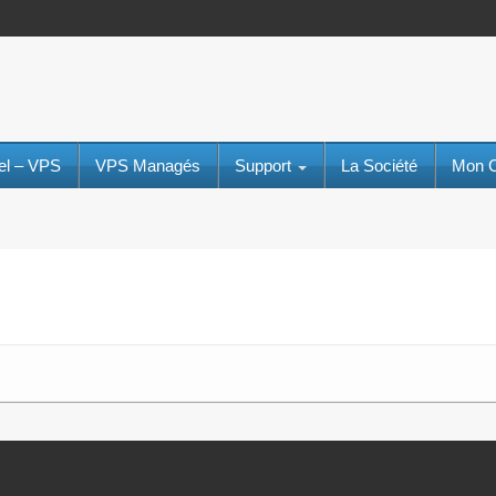
uel – VPS
VPS Managés
Support
La Société
Mon 