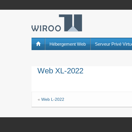
Hébergement Web
Serveur Privé Virt
Web XL-2022
«
Web L-2022