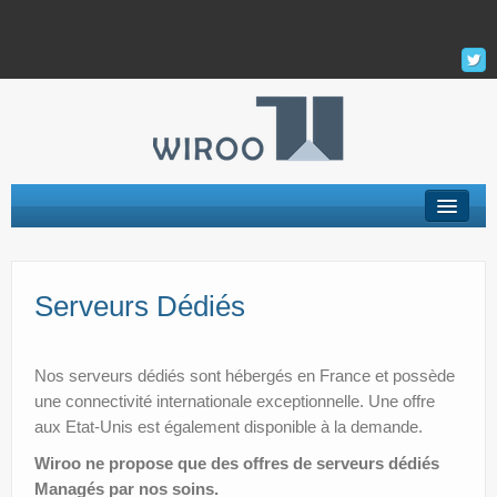
Hébergement Web
Serveurs Dédiés
Serveur Privé Virtuel – VPS
VPS Managés
Nos serveurs dédiés sont hébergés en France et possède
Support
une connectivité internationale exceptionnelle. Une offre
aux Etat-Unis est également disponible à la demande.
La Société
Wiroo ne propose que des offres de serveurs dédiés
Mon Compte
Managés par nos soins.