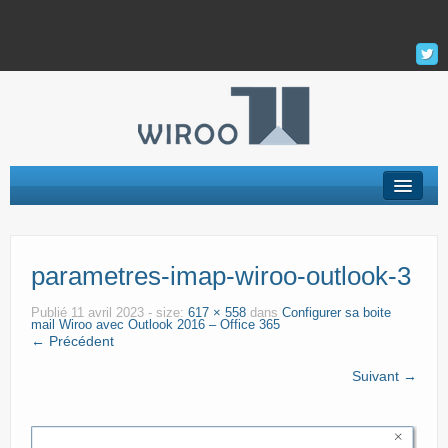
Hébergement Web
parametres-imap-wiroo-outlook-3
Serveur Privé Virtuel – VPS
VPS Managés
Publié
11 avril 2023
- size:
617 × 558
dans
Configurer sa boite
mail Wiroo avec Outlook 2016 – Office 365
← Précédent
Support
Suivant →
La Société
Mon Compte