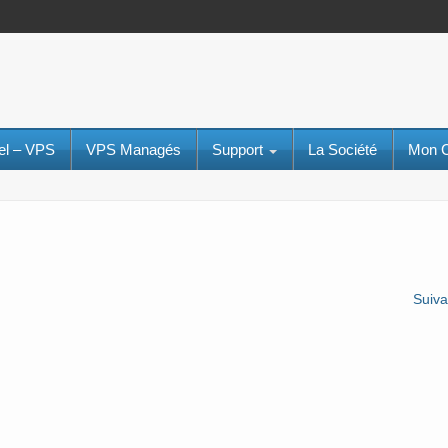
uel – VPS
VPS Managés
Support
La Société
Mon 
Suiv