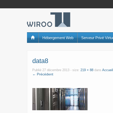
Hébergement Web
Serveur Privé Virt
data8
Publié
27 décembre 2013
- size:
219 × 88
dans
Accueil
← Précédent